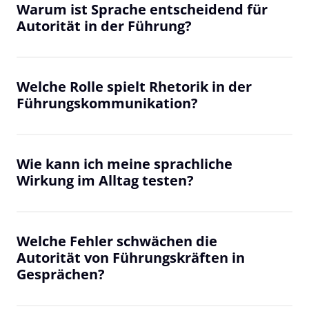
Warum ist Sprache entscheidend für 
Autorität in der Führung?
Sprache prägt, wie deine Botschaften aufgenommen 
werden. Klare, souveräne Kommunikation schafft 
Vertrauen, Orientierung und wirkt stärker als bloße 
Welche Rolle spielt Rhetorik in der 
Fachinhalte.
Führungskommunikation?
Rhetorik hilft Führungskräften, komplexe Inhalte 
verständlich zu machen, Wirkung aufzubauen und 
Mitarbeiter sowie Stakeholder aktiv zu führen – nicht 
Wie kann ich meine sprachliche 
nur zu informieren.
Wirkung im Alltag testen?
Nutze Tools wie das Selfie-Coaching: Nimm dich 
selbst in Meetings oder Präsentationen auf und 
vergleiche Selbst- und Fremdbild. So erkennst du, ob 
Welche Fehler schwächen die 
deine Botschaften klar und überzeugend wirken.
Autorität von Führungskräften in 
Gesprächen?
Zu viel Fachjargon, endlose PowerPoint-Folien oder 